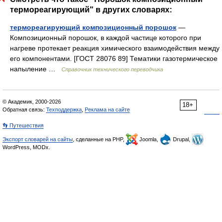
термореагирующий" в других словарях:
термореагирующий композиционный порошок
—
Композиционный порошок, в каждой частице которого при
нагреве протекает реакция химического взаимодействия между
его компонентами. [ГОСТ 28076 89] Тематики газотермическое
напыление …
Справочник технического переводчика
© Академик, 2000-2026
18+
Обратная связь:
Техподдержка
,
Реклама на сайте
👣 Путешествия
Экспорт словарей на сайты
, сделанные на PHP,
Joomla,
Drupal,
WordPress, MODx.